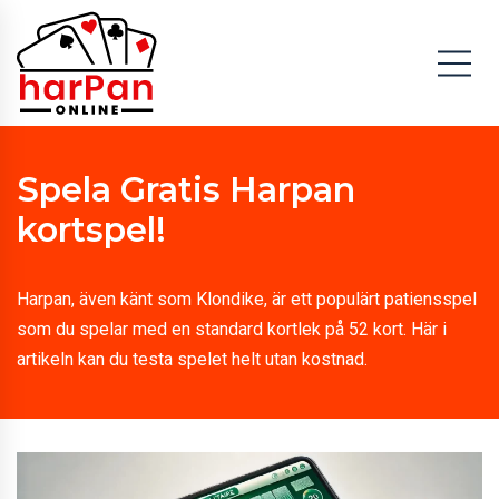
Spela Gratis Harpan
kortspel!
Harpan, även känt som Klondike, är ett populärt patiensspel
som du spelar med en standard kortlek på 52 kort. Här i
artikeln kan du testa spelet helt utan kostnad.