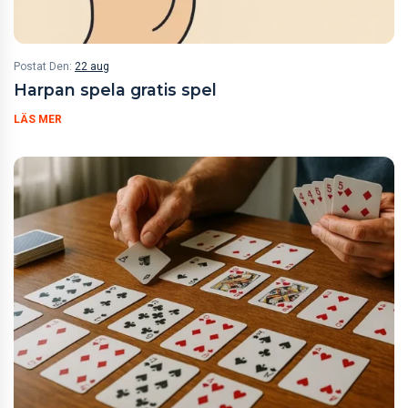
Postat Den:
22 aug
Harpan spela gratis spel
LÄS MER