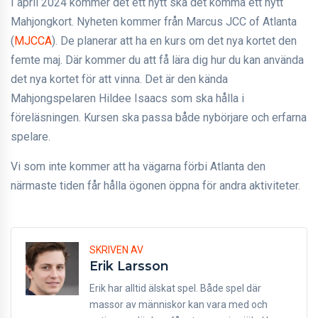
I april 2024 kommer det ett nytt ska det komma ett nytt
Mahjongkort. Nyheten kommer från Marcus JCC of Atlanta
(
MJCCA
). De planerar att ha en kurs om det nya kortet den
femte maj. Där kommer du att få lära dig hur du kan använda
det nya kortet för att vinna. Det är den kända
Mahjongspelaren Hildee Isaacs som ska hålla i
föreläsningen. Kursen ska passa både nybörjare och erfarna
spelare.
Vi som inte kommer att ha vägarna förbi Atlanta den
närmaste tiden får hålla ögonen öppna för andra aktiviteter.
SKRIVEN AV
Erik Larsson
Erik har alltid älskat spel. Både spel där
massor av människor kan vara med och