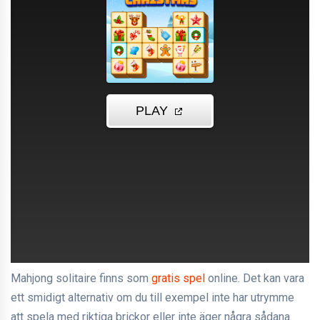
Mahjong solitaire finns som
gratis spel
online. Det kan vara
ett smidigt alternativ om du till exempel inte har utrymme
att spela med riktiga brickor eller inte äger några sådana.