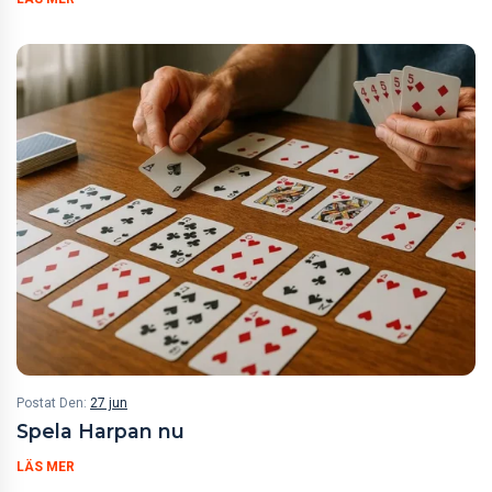
Postat Den:
27 jun
Spela Harpan nu
LÄS MER