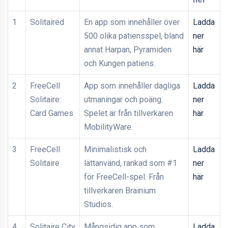
1
Solitaired
En app som innehåller över
Ladda
500 olika patiensspel, bland
ner
annat Harpan, Pyramiden
här
och Kungen patiens.
2
FreeCell
App som innehåller dagliga
Ladda
Solitaire:
utmaningar och poäng.
ner
Card Games
Spelet är från tillverkaren
här
MobilityWare.
3
FreeCell
Minimalistisk och
Ladda
Solitaire
lättanvänd, rankad som #1
ner
för FreeCell-spel. Från
här
tillverkaren Brainium
Studios.
4
Solitaire City
Mångsidig app som
Ladda