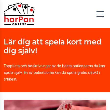
Lär dig att spela kort med
dig själv!
Topplista och beskrivningar av de bästa patienserna du kan
spela själv. En av patienserna kan du spela gratis direkt i
artikeln.