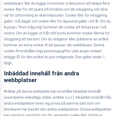
webbläsare. När du loggar in kommer vi dessutom att skapa flera
cookie-filer för att spara information om din inloggning och dina
val för utformning av skärmlayouten. Cookie-filer för inloggning
gäller i två dagar och cookie-filer för layoutval gäller i ett år. Om du
kryssar i ”Kom ihåg mig” kommer din cookie att finnas kvar i två
veckor. Om du loggar ut från ditt konto kommer cookie-filerna för
inloggning att tas bort. Om du redigerar eller publicerar en artikel
kommer en extra cookie-fil att sparas i din webbläsare. Denna
cookie-fil innehåller inga personuppgifter utan anger endast
inläggs-ID för den artikel du just redigerade. Den gäller under 1
dygn.
Inbäddad innehåll från andra
webbplatser
Artiklar på denna webbplats kan innehålla inbäddat innehåll
(exempelvis videoklipp, bilder, artiklar o.s.v.). Inbäddat innehåll från
andra webbplatser beter sig precis på samma sätt som om
besökaren har besökt den andra webbplatsen. Dessa webbplatser
kan samla in uppgifter om dig, använda cookie-filer, bädda in